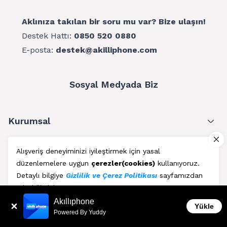
Aklınıza takılan bir soru mu var? Bize ulaşın!
Destek Hattı:
0850 520 0880
E-posta:
destek@akilliphone.com
Sosyal Medyada Biz
Kurumsal
Müşteri Hizmetleri
Alışveriş deneyiminizi iyileştirmek için yasal
düzenlemelere uygun
çerezler(cookies)
kullanıyoruz.
Üyelik
Detaylı bilgiye
Gizlilik ve Çerez Politikası
sayfamızdan
erişebilirsiniz.
Blog
Akıllıphone
Kabul Et
Yükle
Powered By Yuddy
AkıllıPhone © Copyright 2011 - 2026 | Her Hakkı Saklıdır