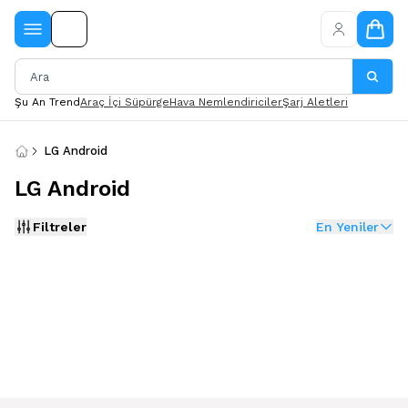
Şu An Trend
Araç İçi Süpürge
Hava Nemlendiriciler
Şarj Aletleri
LG Android
LG Android
Filtreler
En Yeniler