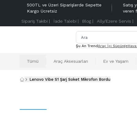
500TL ve Üzeri Siparişlerde Sepette
Satış y
Kargo Ücretsiz
veren 
Sipariş Takibi |
İade Talebi |
Blog |
Ally/Ezere Servis |
Şu An Trend
Araç İçi Süpürge
Hava
Tümü
Araç Aksesuarları
Ev ve Yaşam
Lenovo Vibe S1 Şarj Soket Mikrofon Bordu