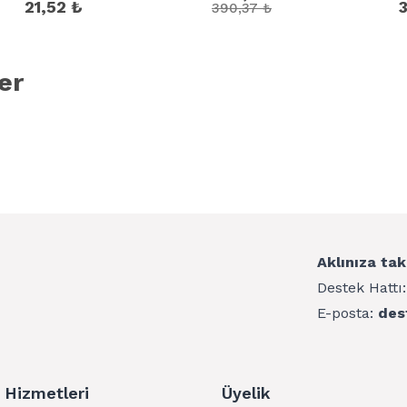
Set
21,52 ₺
3
390,37 ₺
er
Aklınıza tak
Destek Hattı
E-posta:
des
 Hizmetleri
Üyelik