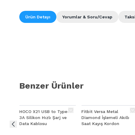
Ürün Detayı
Yorumlar & Soru/Cevap
Taks
Benzer Ürünler
HOCO X21 USB to Type-C
Fitbit Versa Metal
3A Silikon Hızlı Şarj ve
Diamond İşlemeli Akıllı
Data Kablosu
Saat Kayış Kordon