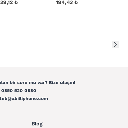
Çoğalt
38,12 ₺
184,43 ₺
1.229
ılan bir soru mu var? Bize ulaşın!
:
0850 520 0880
tek@akilliphone.com
Blog