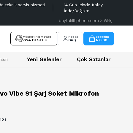
da teknik servis hizmeti
14 Gün İçinde Kolay
İade/Değişim
bayi.akilliphone.com > Giriş
Müşteri Hizmetleri
Hesap
Sepetim
7/24 DESTEK
Giriş
₺ 0.00
Yeni Gelenler
Çok Satanlar
leri
vo Vibe S1 Şarj Soket Mikrofon
121