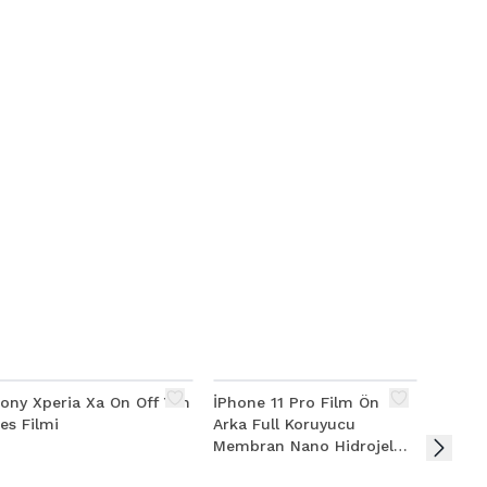
ony Xperia Xa On Off Yan
İPhone 11 Pro Film Ön
ALLY B
es Filmi
Arka Full Koruyucu
Type-
Membran Nano Hidrojel
Ethern
Koruyucu Set
+ HDM