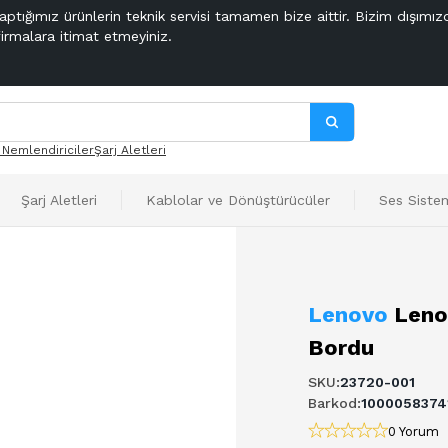
aptığımız ürünlerin teknik servisi tamamen bize aittir. Bizim dışımız
firmalara itimat etmeyiniz.
 Nemlendiriciler
Şarj Aletleri
Şarj Aletleri
Kablolar ve Dönüştürücüler
Ses Sistem
Lenovo
Leno
Bordu
SKU
:
23720-001
Barkod
:
1000058374
0 Yorum