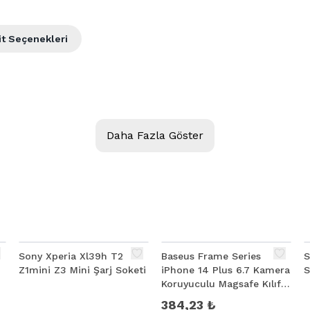
it Seçenekleri
Daha Fazla Göster
%
2
Sony Xperia Xl39h T2
Baseus Frame Series
S
Z1mini Z3 Mini Şarj Soketi
iPhone 14 Plus 6.7 Kamera
S
Koruyuculu Magsafe Kılıf +
Tempered Ekran Koruyucu
384,23 ₺