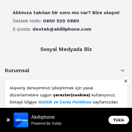
Aklınıza takılan bir soru mu var? Bize ulaşın!
Destek Hattı:
0850 520 0880
E-posta:
destek@akilliphone.com
Sosyal Medyada Biz
Kurumsal
Müşteri Hizmetleri
Alışveriş deneyiminizi iyileştirmek için yasal
düzenlemelere uygun
çerezler(cookies)
kullanıyoruz.
Üyelik
Detaylı bilgiye
Gizlilik ve Çerez Politikası
sayfamızdan
erişebilirsiniz.
Blog
Akıllıphone
Kabul Et
Yükle
Powered By Yuddy
AkıllıPhone © Copyright 2011 - 2026 | Her Hakkı Saklıdır