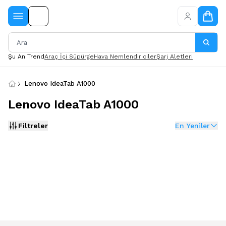
Şu An Trend
Araç İçi Süpürge
Hava Nemlendiriciler
Şarj Aletleri
Lenovo IdeaTab A1000
Lenovo IdeaTab A1000
Filtreler
En Yeniler