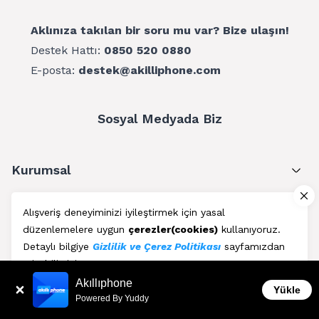
Aklınıza takılan bir soru mu var? Bize ulaşın!
Destek Hattı:
0850 520 0880
E-posta:
destek@akilliphone.com
Sosyal Medyada Biz
Kurumsal
Müşteri Hizmetleri
Alışveriş deneyiminizi iyileştirmek için yasal
düzenlemelere uygun
çerezler(cookies)
kullanıyoruz.
Üyelik
Detaylı bilgiye
Gizlilik ve Çerez Politikası
sayfamızdan
erişebilirsiniz.
Blog
Akıllıphone
Kabul Et
Yükle
Powered By Yuddy
AkıllıPhone © Copyright 2011 - 2026 | Her Hakkı Saklıdır