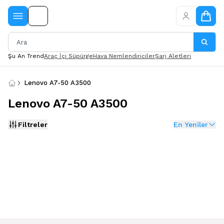
Şu An Trend
Araç İçi Süpürge
Hava Nemlendiriciler
Şarj Aletleri
Lenovo A7-50 A3500
Lenovo A7-50 A3500
Filtreler
En Yeniler