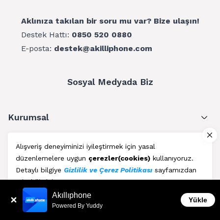
Aklınıza takılan bir soru mu var? Bize ulaşın!
Destek Hattı:
0850 520 0880
E-posta:
destek@akilliphone.com
Sosyal Medyada Biz
Kurumsal
Müşteri Hizmetleri
Alışveriş deneyiminizi iyileştirmek için yasal
düzenlemelere uygun
çerezler(cookies)
kullanıyoruz.
Üyelik
Detaylı bilgiye
Gizlilik ve Çerez Politikası
sayfamızdan
erişebilirsiniz.
Blog
Akıllıphone
Kabul Et
Yükle
Powered By Yuddy
AkıllıPhone © Copyright 2011 - 2026 | Her Hakkı Saklıdır