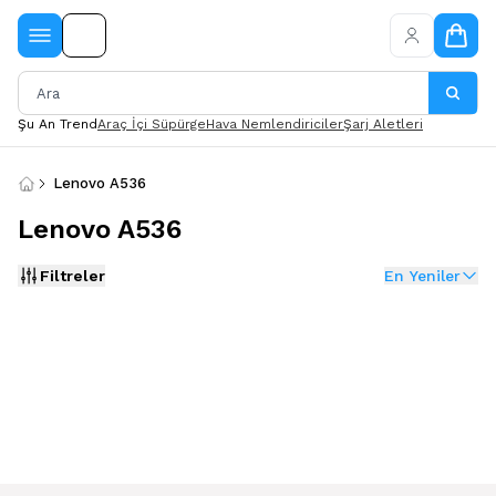
Şu An Trend
Araç İçi Süpürge
Hava Nemlendiriciler
Şarj Aletleri
Lenovo A536
Lenovo A536
Filtreler
En Yeniler