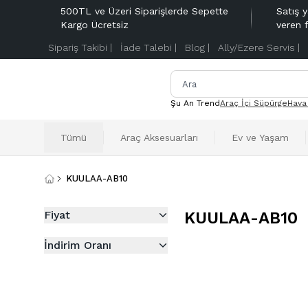
500TL ve Üzeri Siparişlerde Sepette
Satış y
Kargo Ücretsiz
veren 
Sipariş Takibi |
İade Talebi |
Blog |
Ally/Ezere Servis |
Şu An Trend
Araç İçi Süpürge
Hava
Tümü
Araç Aksesuarları
Ev ve Yaşam
KUULAA-AB10
Fiyat
KUULAA-AB10
İndirim Oranı