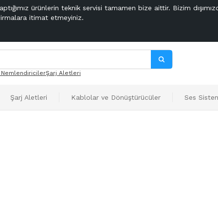
aptığımız ürünlerin teknik servisi tamamen bize aittir. Bizim dışımız
firmalara itimat etmeyiniz.
 Nemlendiriciler
Şarj Aletleri
Şarj Aletleri
Kablolar ve Dönüştürücüler
Ses Sistem