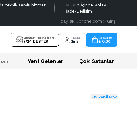
da teknik servis hizmeti
14 Gün İçinde Kolay
İade/Değişim
bayi.akilliphone.com > Giriş
Müşteri Hizmetleri
Hesap
Sepetim
7/24 DESTEK
Giriş
₺ 0.00
Yeni Gelenler
Çok Satanlar
leri
En Yeniler