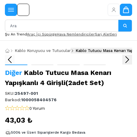
Şu An Trend
Araç İçi Süpürge
Hava Nemlendiriciler
Şarj Aletleri
Kablo Koruyucu ve Tutucular
Kablo Tutucu Masa Kenarı Yapışk
Diğer
Kablo Tutucu Masa Kenarı
Yapışkanlı 4 Girişli(2adet Set)
SKU
:
25497-001
Barkod
:
1000058404576
0 Yorum
43,03 ₺
500₺ ve Üzeri Siparişlerde Kargo Bedava