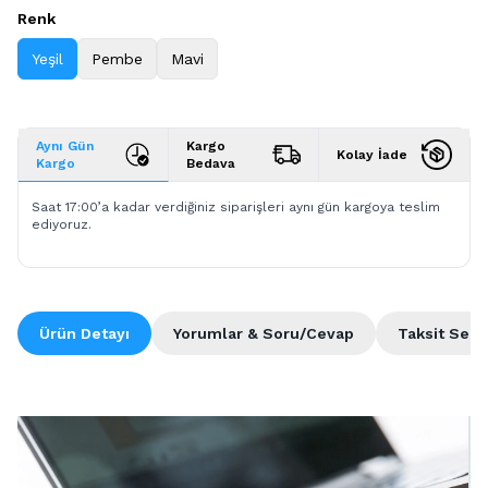
Renk
Yeşil
Pembe
Mavi
Aynı Gün
Kargo
Kolay İade
Kargo
Bedava
Saat 17:00’a kadar verdiğiniz siparişleri aynı gün kargoya teslim
ediyoruz.
Ürün Detayı
Yorumlar & Soru/Cevap
Taksit Seçe