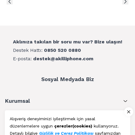
Aklınıza takılan bir soru mu var? Bize ulaşın!
Destek Hattı:
0850 520 0880
E-posta:
destek@akilliphone.com
Sosyal Medyada Biz
Kurumsal
Müşteri Hizmetleri
Alışveriş deneyiminizi iyileştirmek için yasal
düzenlemelere uygun
çerezler(cookies)
kullanıyoruz.
Üyelik
Detaylı bilgiye
Gizlilik ve Çerez Politikası
sayfamızdan