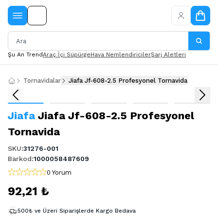
Şu An Trend
Araç İçi Süpürge
Hava Nemlendiriciler
Şarj Aletleri
Tornavidalar
Jiafa Jf-608-2.5 Profesyonel Tornavida
Jiafa
Jiafa Jf-608-2.5 Profesyonel
Tornavida
SKU
:
31276-001
Barkod
:
1000058487609
0 Yorum
92,21 ₺
500₺ ve Üzeri Siparişlerde Kargo Bedava