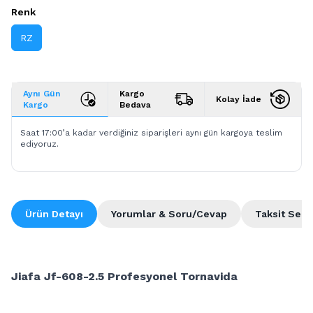
Renk
RZ
Aynı Gün
Kargo
Kolay İade
Kargo
Bedava
Saat 17:00’a kadar verdiğiniz siparişleri aynı gün kargoya teslim
ediyoruz.
Ürün Detayı
Yorumlar & Soru/Cevap
Taksit Seçe
Jiafa Jf-608-2.5 Profesyonel Tornavida