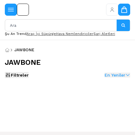
Şu An Trend
Araç İçi Süpürge
Hava Nemlendiriciler
Şarj Aletleri
JAWBONE
JAWBONE
Filtreler
En Yeniler