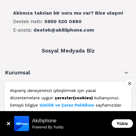
Aklınıza takılan bir soru mu var? Bize ulaşın!
Destek Hattı:
0850 520 0880
E-posta:
destek@akilliphone.com
Sosyal Medyada Biz
Kurumsal
Müşteri Hizmetleri
Alışveriş deneyiminizi iyileştirmek için yasal
düzenlemelere uygun
çerezler(cookies)
kullanıyoruz.
Üyelik
Detaylı bilgiye
Gizlilik ve Çerez Politikası
sayfamızdan
erişebilirsiniz.
Blog
Akıllıphone
Kabul Et
Yükle
Powered By Yuddy
AkıllıPhone © Copyright 2011 - 2026 | Her Hakkı Saklıdır