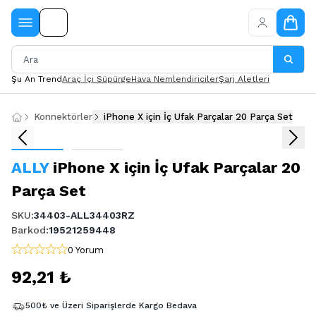
Şu An Trend
Araç İçi Süpürge
Hava Nemlendiriciler
Şarj Aletleri
Konnektörler
iPhone X için İç Ufak Parçalar 20 Parça Set
ALLY
iPhone X için İç Ufak Parçalar 20
Parça Set
SKU
:
34403-ALL34403RZ
Barkod
:
19521259448
0 Yorum
92,21 ₺
500₺ ve Üzeri Siparişlerde Kargo Bedava