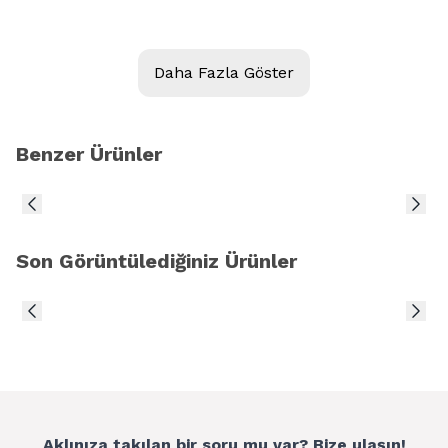
Ürün Açıklaması:
Daha Fazla Göster
iPhone X için İç Ufak Parçalar 20 Parça Set
Benzer Ürünler
Son Görüntülediğiniz Ürünler
Aklınıza takılan bir soru mu var? Bize ulaşın!