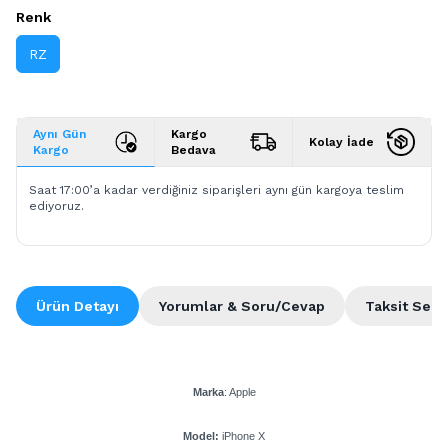
Renk
RZ
Aynı Gün
Kargo
Kolay İade
Kargo
Bedava
Saat 17:00’a kadar verdiğiniz siparişleri aynı gün kargoya teslim
ediyoruz.
Ürün Detayı
Yorumlar & Soru/Cevap
Taksit Seçe
Marka
: Apple​
Model:
iPhone X