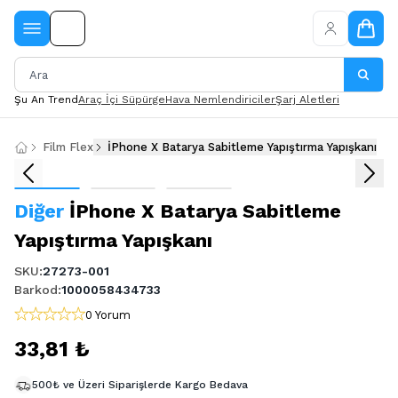
Şu An Trend
Araç İçi Süpürge
Hava Nemlendiriciler
Şarj Aletleri
Film Flex
İPhone X Batarya Sabitleme Yapıştırma Yapışkanı
Diğer
İPhone X Batarya Sabitleme
Yapıştırma Yapışkanı
SKU
:
27273-001
Barkod
:
1000058434733
0 Yorum
33,81 ₺
500₺ ve Üzeri Siparişlerde Kargo Bedava