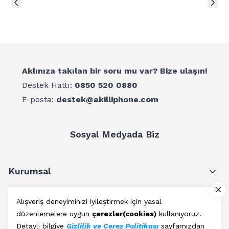
Aklınıza takılan bir soru mu var? Bize ulaşın!
Destek Hattı:
0850 520 0880
E-posta:
destek@akilliphone.com
Sosyal Medyada Biz
Kurumsal
Müşteri Hizmetleri
Alışveriş deneyiminizi iyileştirmek için yasal
düzenlemelere uygun
çerezler(cookies)
kullanıyoruz.
Üyelik
Detaylı bilgiye
Gizlilik ve Çerez Politikası
sayfamızdan