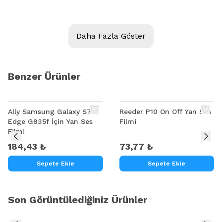
Kalite:
Daha Fazla Göster
Ürün Açıklaması
İPHONE X BATARYA SABİTLEME YAPIŞTIRMA YAPIŞKANI
Benzer Ürünler
Ally Samsung Galaxy S7
Reeder P10 On Off Yan Ses
Edge G935f İçin Yan Ses
Filmi
Filmi
184,43 ₺
73,77 ₺
Sepete Ekle
Sepete Ekle
Son Görüntülediğiniz Ürünler