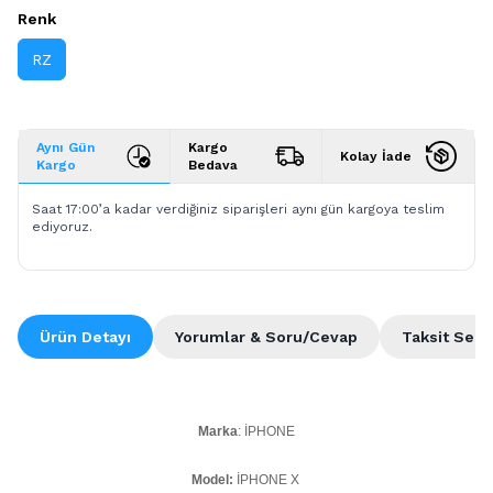
Renk
RZ
Aynı Gün
Kargo
Kolay İade
Kargo
Bedava
Saat 17:00’a kadar verdiğiniz siparişleri aynı gün kargoya teslim
ediyoruz.
Ürün Detayı
Yorumlar & Soru/Cevap
Taksit Seçe
Marka
: İPHONE
Model:
İPHONE X