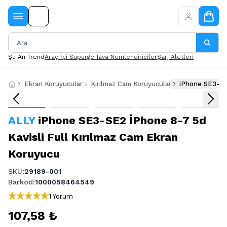
Şu An Trend
Araç İçi Süpürge
Hava Nemlendiriciler
Şarj Aletleri
Ekran Koruyucular
Kırılmaz Cam Koruyucular
iPhone SE3-SE2
ALLY
iPhone SE3-SE2 İPhone 8-7 5d
Kavisli Full Kırılmaz Cam Ekran
Koruyucu
SKU
:
29189-001
Barkod
:
1000058464549
1 Yorum
107,58 ₺