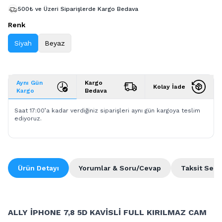
500₺ ve Üzeri Siparişlerde Kargo Bedava
Renk
Siyah
Beyaz
Aynı Gün
Kargo
Kolay İade
Kargo
Bedava
Saat 17:00’a kadar verdiğiniz siparişleri aynı gün kargoya teslim
ediyoruz.
Ürün Detayı
Yorumlar & Soru/Cevap
Taksit Seçe
ALLY İPHONE 7,8 5D KAVİSLİ FULL KIRILMAZ CAM