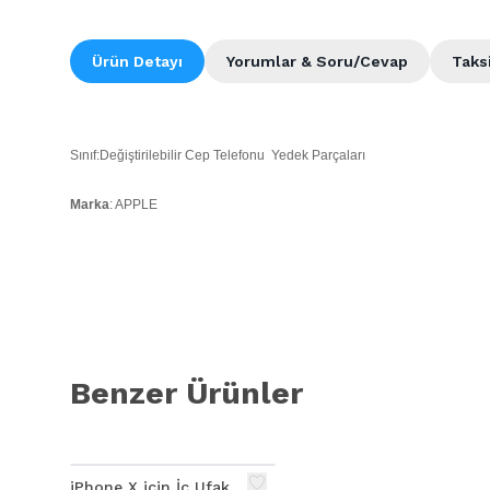
Ürün Detayı
Yorumlar & Soru/Cevap
Taks
Sınıf:Değiştirilebilir Cep Telefonu Yedek Parçaları
Marka
: APPLE
Model:
APPLE İPHONE 6 Plus
Kalite:
APPLE İPHONE 6 PLUS ARKA KAMERA FLİMİ BORD ÜZERİNDEKİ S
Benzer Ürünler
iPhone X için İç Ufak