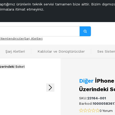
aptığımız ürünlerin teknik servisi tamamen bize aittir. Bizim dışımız
firmalara itimat etmeyiniz.
 Nemlendiriciler
Şarj Aletleri
Şarj Aletleri
Kablolar ve Dönüştürücüler
Ses Sistem
zerindeki Soket
Diğer
İPhone
Üzerindeki S
SKU
:
23164-001
Barkod
:
1000058361
0 Yorum