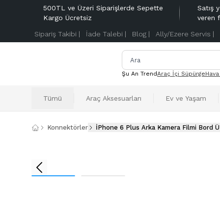
500TL ve Üzeri Siparişlerde Sepette
Satış y
Kargo Ücretsiz
veren 
Sipariş Takibi |
İade Talebi |
Blog |
Ally/Ezere Servis |
Şu An Trend
Araç İçi Süpürge
Hava
Tümü
Araç Aksesuarları
Ev ve Yaşam
Konnektörler
İPhone 6 Plus Arka Kamera Filmi Bord Ü