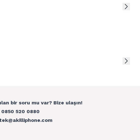
ılan bir soru mu var? Bize ulaşın!
:
0850 520 0880
tek@akilliphone.com