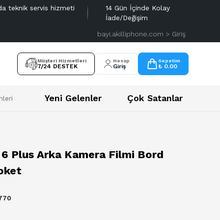
da teknik servis hizmeti
14 Gün İçinde Kolay
İade/Değişim
bayi.akilliphone.com > Giriş
Müşteri Hizmetleri
Hesap
Sepetim
7/24 DESTEK
Giriş
₺ 0.00
Yeni Gelenler
Çok Satanlar
leri
 6 Plus Arka Kamera Filmi Bord
oket
770