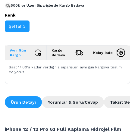
500₺ ve Üzeri Siparişlerde Kargo Bedava
Renk
Şeffaf 2
Aynı Gün
Kargo
Kolay İade
Kargo
Bedava
Saat 17:00’a kadar verdiğiniz siparişleri aynı gün kargoya teslim
ediyoruz.
Ürün Detayı
Yorumlar & Soru/Cevap
Taksit Seçe
iPhone 12 / 12 Pro 6.1 Full Kaplama Hidrojel Film