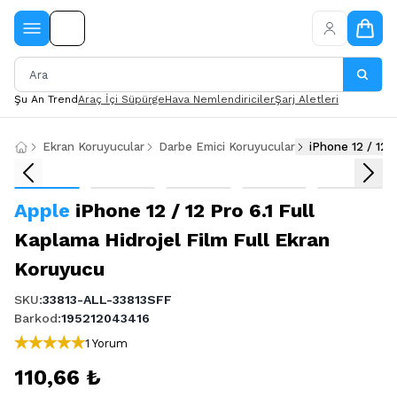
Şu An Trend
Araç İçi Süpürge
Hava Nemlendiriciler
Şarj Aletleri
Ekran Koruyucular
Darbe Emici Koruyucular
iPhone 12 / 12 
Apple
iPhone 12 / 12 Pro 6.1 Full
Kaplama Hidrojel Film Full Ekran
Koruyucu
SKU
:
33813-ALL-33813SFF
Barkod
:
195212043416
1 Yorum
110,66 ₺