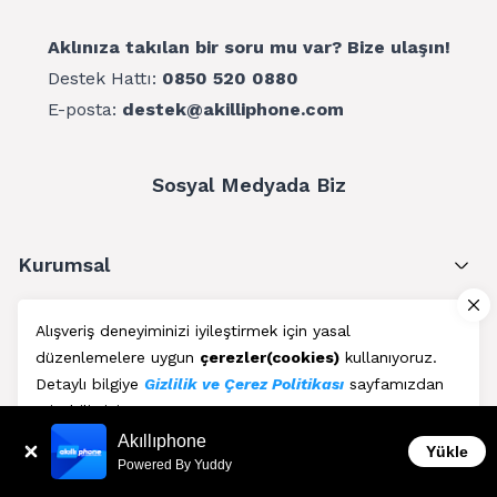
Aklınıza takılan bir soru mu var? Bize ulaşın!
Destek Hattı:
0850 520 0880
E-posta:
destek@akilliphone.com
Sosyal Medyada Biz
Kurumsal
Müşteri Hizmetleri
Alışveriş deneyiminizi iyileştirmek için yasal
düzenlemelere uygun
çerezler(cookies)
kullanıyoruz.
Üyelik
Detaylı bilgiye
Gizlilik ve Çerez Politikası
sayfamızdan
erişebilirsiniz.
Blog
Akıllıphone
Kabul Et
Yükle
Powered By Yuddy
AkıllıPhone © Copyright 2011 - 2026 | Her Hakkı Saklıdır