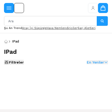
Şu An Trend
Araç İçi Süpürge
Hava Nemlendiriciler
Şarj Aletleri
IPad
IPad
Filtreler
En Yeniler