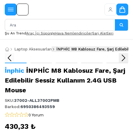
Şu An Trend
Araç İçi Süpürge
Hava Nemlendiriciler
Şarj Aletleri
Laptop Aksesuarları
İNPHİC M8 Kablosuz Fare, Şarj Edilebili
İnphic
İNPHİC M8 Kablosuz Fare, Şarj
Edilebilir Sessiz Kullanım 2.4G USB
Mouse
SKU
:
37002-ALL37002PMB
Barkod
:
6950386493559
0 Yorum
430,33 ₺