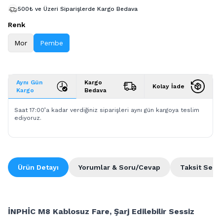
500₺ ve Üzeri Siparişlerde Kargo Bedava
Renk
Mor
Pembe
Aynı Gün
Kargo
Kolay İade
Kargo
Bedava
Saat 17:00’a kadar verdiğiniz siparişleri aynı gün kargoya teslim
ediyoruz.
Ürün Detayı
Yorumlar & Soru/Cevap
Taksit Seçe
İNPHİC M8 Kablosuz Fare, Şarj Edilebilir Sessiz