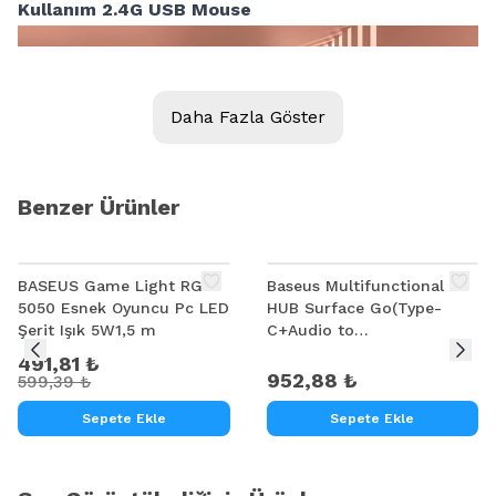
Kullanım 2.4G USB Mouse
Daha Fazla Göster
Benzer Ürünler
%
18
BASEUS Game Light RGB
Baseus Multifunctional
5050 Esnek Oyuncu Pc LED
HUB Surface Go(Type-
Şerit Işık 5W1,5 m
C+Audio to
HD4K+USB3.0+Type-
491,81 ₺
C(data)+Audiok
952,88 ₺
599,39 ₺
Sepete Ekle
Sepete Ekle