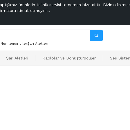
aptığımız ürünlerin teknik servisi tamamen bize aittir. Bizim dışımız
firmalara itimat etmeyiniz.
 Nemlendiriciler
Şarj Aletleri
Şarj Aletleri
Kablolar ve Dönüştürücüler
Ses Sistem