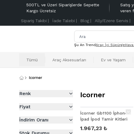
500TL ve Üzeri Siparişlerde Sepette
Satış y
Kargo Ücretsiz
veren 
Sipariş Takibi |
İade Talebi |
Blog |
Ally/Ezere Servis |
Şu An Trend
Araç İçi Süpürge
Hava
Tümü
Araç Aksesuarları
Ev ve Yaşam
Icorner
Renk
Icorner
Fiyat
İcorner Gb1100 İphone
İpad İpod Tamir Kitleri
İndirim Oranı
1.967,23 ₺
Stok Durumu