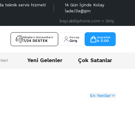
da teknik servis hizmeti
14 Gün İçinde Kolay
İade/Değişim
bayi.akilliphone.com > Giriş
Müşteri Hizmetleri
Hesap
Sepetim
7/24 DESTEK
Giriş
₺ 0.00
Yeni Gelenler
Çok Satanlar
leri
En Yeniler