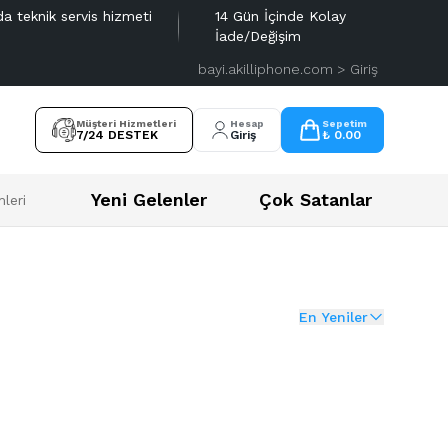
da teknik servis hizmeti
14 Gün İçinde Kolay
İade/Değişim
bayi.akilliphone.com > Giriş
Müşteri Hizmetleri
Hesap
Sepetim
7/24 DESTEK
Giriş
₺ 0.00
Yeni Gelenler
Çok Satanlar
leri
En Yeniler