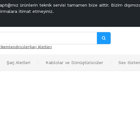
aptığımız ürünlerin teknik servisi tamamen bize aittir. Bizim dışımız
firmalara itimat etmeyiniz.
 Nemlendiriciler
Şarj Aletleri
Şarj Aletleri
Kablolar ve Dönüştürücüler
Ses Sistem