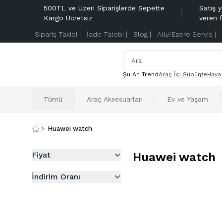
500TL ve Üzeri Siparişlerde Sepette
Satış y
Kargo Ücretsiz
veren 
Sipariş Takibi |
İade Talebi |
Blog |
Ally/Ezere Servis |
Şu An Trend
Araç İçi Süpürge
Hava
Tümü
Araç Aksesuarları
Ev ve Yaşam
Huawei watch
Fiyat
Huawei watch
İndirim Oranı