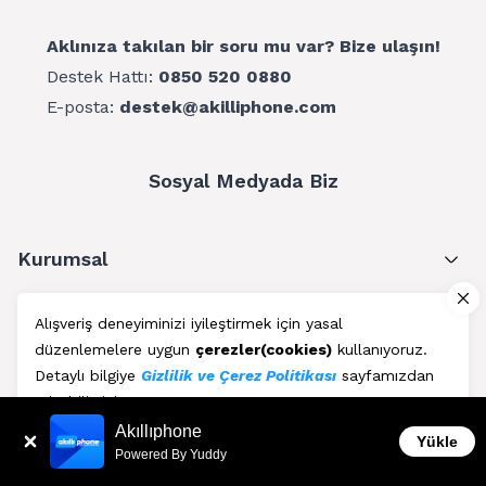
Aklınıza takılan bir soru mu var? Bize ulaşın!
Destek Hattı:
0850 520 0880
E-posta:
destek@akilliphone.com
Sosyal Medyada Biz
Kurumsal
Müşteri Hizmetleri
Alışveriş deneyiminizi iyileştirmek için yasal
düzenlemelere uygun
çerezler(cookies)
kullanıyoruz.
Üyelik
Detaylı bilgiye
Gizlilik ve Çerez Politikası
sayfamızdan
erişebilirsiniz.
Blog
Akıllıphone
Kabul Et
Yükle
Powered By Yuddy
AkıllıPhone © Copyright 2011 - 2026 | Her Hakkı Saklıdır