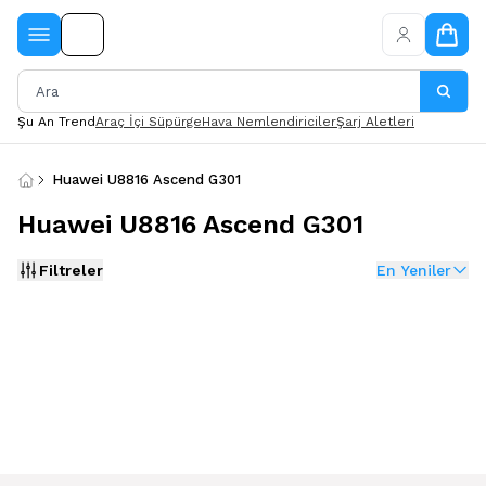
Şu An Trend
Araç İçi Süpürge
Hava Nemlendiriciler
Şarj Aletleri
Huawei U8816 Ascend G301
Huawei U8816 Ascend G301
Filtreler
En Yeniler