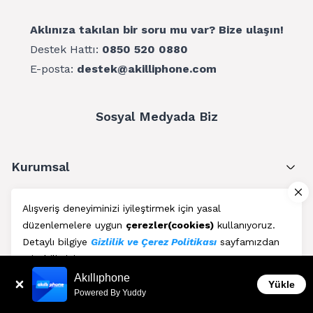
Aklınıza takılan bir soru mu var? Bize ulaşın!
Destek Hattı:
0850 520 0880
E-posta:
destek@akilliphone.com
Sosyal Medyada Biz
Kurumsal
Müşteri Hizmetleri
Alışveriş deneyiminizi iyileştirmek için yasal
düzenlemelere uygun
çerezler(cookies)
kullanıyoruz.
Üyelik
Detaylı bilgiye
Gizlilik ve Çerez Politikası
sayfamızdan
erişebilirsiniz.
Blog
Akıllıphone
Kabul Et
Yükle
Powered By Yuddy
AkıllıPhone © Copyright 2011 - 2026 | Her Hakkı Saklıdır