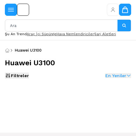
Şu An Trend
Araç İçi Süpürge
Hava Nemlendiriciler
Şarj Aletleri
Huawei U3100
Huawei U3100
Filtreler
En Yeniler