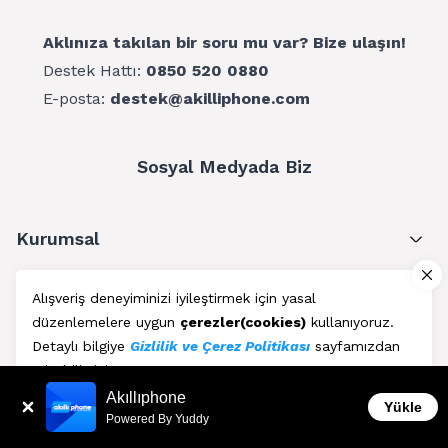
Aklınıza takılan bir soru mu var? Bize ulaşın!
Destek Hattı:
0850 520 0880
E-posta:
destek@akilliphone.com
Sosyal Medyada Biz
Kurumsal
Müşteri Hizmetleri
Alışveriş deneyiminizi iyileştirmek için yasal
düzenlemelere uygun
çerezler(cookies)
kullanıyoruz.
Üyelik
Detaylı bilgiye
Gizlilik ve Çerez Politikası
sayfamızdan
erişebilirsiniz.
Blog
Akıllıphone
Kabul Et
Yükle
Powered By Yuddy
AkıllıPhone © Copyright 2011 - 2026 | Her Hakkı Saklıdır