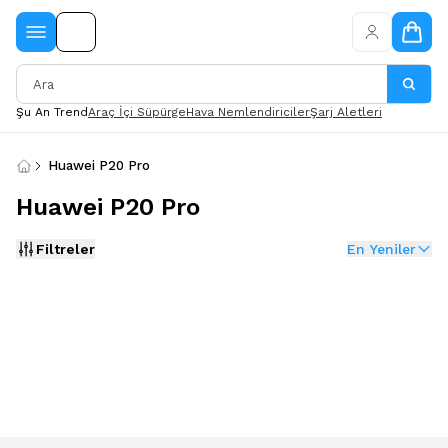
Şu An Trend
Araç İçi Süpürge
Hava Nemlendiriciler
Şarj Aletleri
Huawei P20 Pro
Huawei P20 Pro
Filtreler
En Yeniler