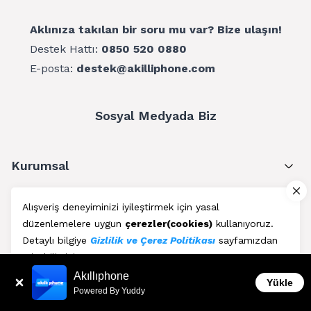
Aklınıza takılan bir soru mu var? Bize ulaşın!
Destek Hattı:
0850 520 0880
E-posta:
destek@akilliphone.com
Sosyal Medyada Biz
Kurumsal
Müşteri Hizmetleri
Alışveriş deneyiminizi iyileştirmek için yasal
düzenlemelere uygun
çerezler(cookies)
kullanıyoruz.
Üyelik
Detaylı bilgiye
Gizlilik ve Çerez Politikası
sayfamızdan
erişebilirsiniz.
Blog
Akıllıphone
Kabul Et
Yükle
Powered By Yuddy
AkıllıPhone © Copyright 2011 - 2026 | Her Hakkı Saklıdır