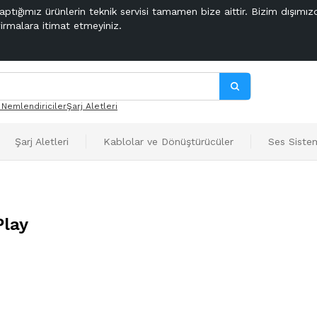
aptığımız ürünlerin teknik servisi tamamen bize aittir. Bizim dışımız
firmalara itimat etmeyiniz.
 Nemlendiriciler
Şarj Aletleri
Şarj Aletleri
Kablolar ve Dönüştürücüler
Ses Sistem
Play