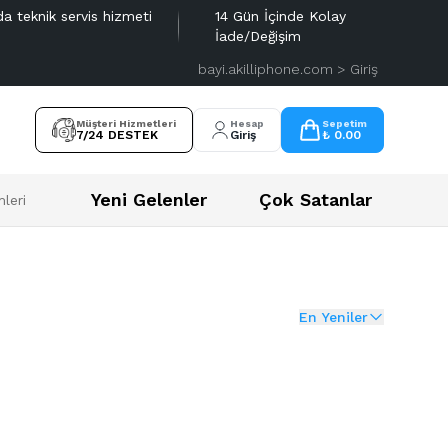
da teknik servis hizmeti
14 Gün İçinde Kolay
İade/Değişim
bayi.akilliphone.com > Giriş
Müşteri Hizmetleri
Hesap
Sepetim
7/24 DESTEK
Giriş
₺ 0.00
Yeni Gelenler
Çok Satanlar
leri
En Yeniler