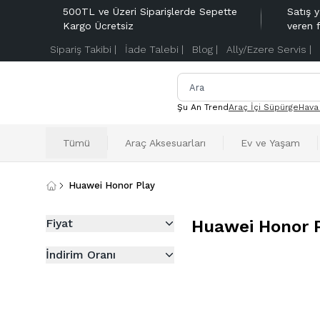
500TL ve Üzeri Siparişlerde Sepette
Satış y
Kargo Ücretsiz
veren 
Sipariş Takibi |
İade Talebi |
Blog |
Ally/Ezere Servis |
Şu An Trend
Araç İçi Süpürge
Hava
Tümü
Araç Aksesuarları
Ev ve Yaşam
Huawei Honor Play
Fiyat
Huawei Honor 
İndirim Oranı