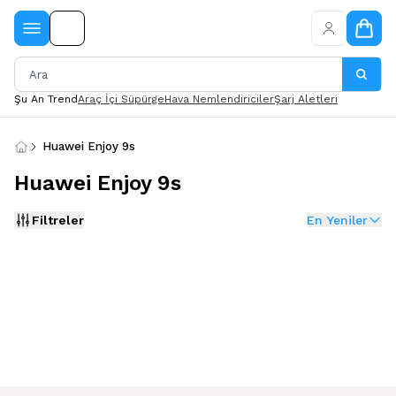
Şu An Trend
Araç İçi Süpürge
Hava Nemlendiriciler
Şarj Aletleri
Huawei Enjoy 9s
Huawei Enjoy 9s
Filtreler
En Yeniler