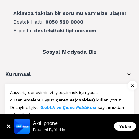
Aklınıza takılan bir soru mu var? Bize ulaşın!
Destek Hattı:
0850 520 0880
E-posta:
destek@akilliphone.com
Sosyal Medyada Biz
Kurumsal
Müşteri Hizmetleri
Alışveriş deneyiminizi iyileştirmek için yasal
düzenlemelere uygun
çerezler(cookies)
kullanıyoruz.
Üyelik
Detaylı bilgiye
Gizlilik ve Çerez Politikası
sayfamızdan
erişebilirsiniz.
Blog
Akıllıphone
Kabul Et
Yükle
Powered By Yuddy
AkıllıPhone © Copyright 2011 - 2026 | Her Hakkı Saklıdır