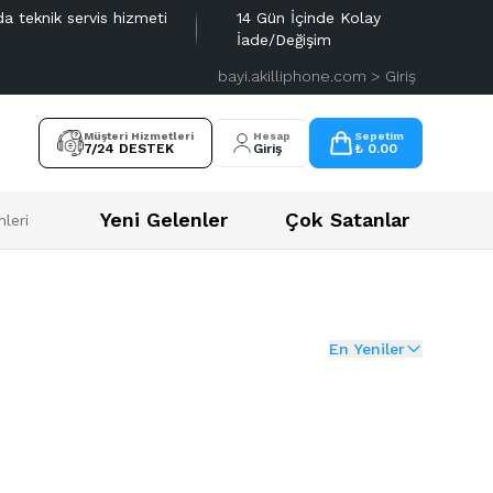
da teknik servis hizmeti
14 Gün İçinde Kolay
İade/Değişim
bayi.akilliphone.com > Giriş
Müşteri Hizmetleri
Hesap
Sepetim
7/24 DESTEK
Giriş
₺ 0.00
Yeni Gelenler
Çok Satanlar
leri
En Yeniler