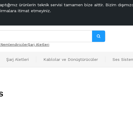
aptığımız ürünlerin teknik servisi tamamen bize aittir. Bizim dışımız
firmalara itimat etmeyiniz.
 Nemlendiriciler
Şarj Aletleri
Şarj Aletleri
Kablolar ve Dönüştürücüler
Ses Sistem
S