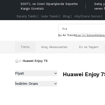
500TL ve Üzeri Siparişlerde Sepette
Satış y
Kargo Ücretsiz
veren 
Sipariş Takibi |
İade Talebi |
Blog |
Ally/Ezere Servis |
Şu An Trend
Araç İçi Süpürge
Hava
Tümü
Araç Aksesuarları
Ev ve Yaşam
Huawei Enjoy 7S
Fiyat
Huawei Enjoy 7
İndirim Oranı