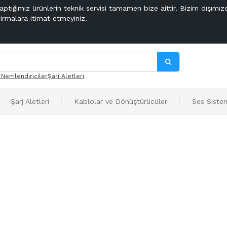
aptığımız ürünlerin teknik servisi tamamen bize aittir. Bizim dışımız
firmalara itimat etmeyiniz.
 Nemlendiriciler
Şarj Aletleri
Şarj Aletleri
Kablolar ve Dönüştürücüler
Ses Sistem