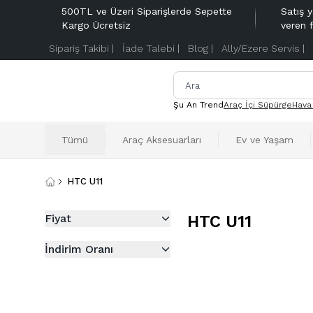
500TL ve Üzeri Siparişlerde Sepette
Satış y
Kargo Ücretsiz
veren 
Sipariş Takibi |
İade Talebi |
Blog |
Ally/Ezere Servis |
Şu An Trend
Araç İçi Süpürge
Hava
Tümü
Araç Aksesuarları
Ev ve Yaşam
HTC U11
Fiyat
HTC U11
İndirim Oranı