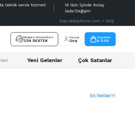
da teknik servis hizmeti
14 Gün İçinde Kolay
İade/Değişim
bayi.akilliphone.com > Giriş
Müşteri Hizmetleri
Hesap
Sepetim
7/24 DESTEK
Giriş
₺ 0.00
Yeni Gelenler
Çok Satanlar
leri
En Yeniler