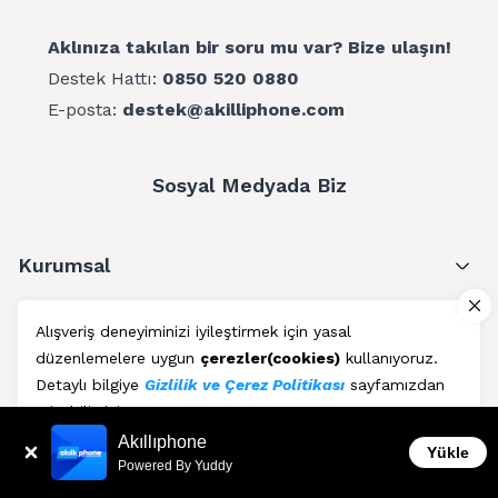
Aklınıza takılan bir soru mu var? Bize ulaşın!
Destek Hattı:
0850 520 0880
E-posta:
destek@akilliphone.com
Sosyal Medyada Biz
Kurumsal
Müşteri Hizmetleri
Alışveriş deneyiminizi iyileştirmek için yasal
düzenlemelere uygun
çerezler(cookies)
kullanıyoruz.
Üyelik
Detaylı bilgiye
Gizlilik ve Çerez Politikası
sayfamızdan
erişebilirsiniz.
Blog
Akıllıphone
Kabul Et
Yükle
Powered By Yuddy
AkıllıPhone © Copyright 2011 - 2026 | Her Hakkı Saklıdır