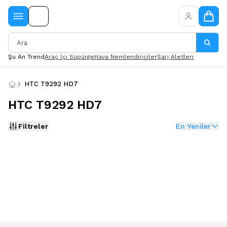
Şu An Trend
Araç İçi Süpürge
Hava Nemlendiriciler
Şarj Aletleri
HTC T9292 HD7
HTC T9292 HD7
Filtreler
En Yeniler