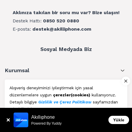
Aklınıza takılan bir soru mu var? Bize ulaşın!
Destek Hattı:
0850 520 0880
E-posta:
destek@akilliphone.com
Sosyal Medyada Biz
Kurumsal
Müşteri Hizmetleri
Alışveriş deneyiminizi iyileştirmek için yasal
düzenlemelere uygun
çerezler(cookies)
kullanıyoruz.
Üyelik
Detaylı bilgiye
Gizlilik ve Çerez Politikası
sayfamızdan
erişebilirsiniz.
Blog
Akıllıphone
Kabul Et
Yükle
Powered By Yuddy
AkıllıPhone © Copyright 2011 - 2026 | Her Hakkı Saklıdır