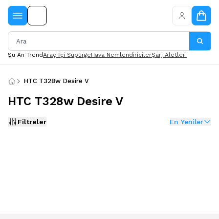
Şu An Trend
Araç İçi Süpürge
Hava Nemlendiriciler
Şarj Aletleri
HTC T328w Desire V
HTC T328w Desire V
Filtreler
En Yeniler