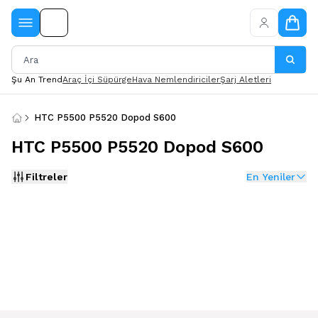
Şu An Trend
Araç İçi Süpürge
Hava Nemlendiriciler
Şarj Aletleri
HTC P5500 P5520 Dopod S600
HTC P5500 P5520 Dopod S600
Filtreler
En Yeniler