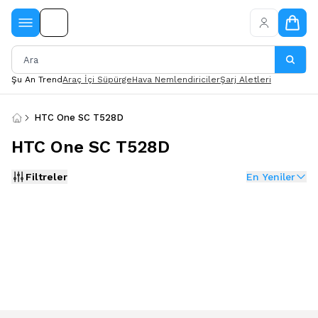
Şu An Trend
Araç İçi Süpürge
Hava Nemlendiriciler
Şarj Aletleri
HTC One SC T528D
HTC One SC T528D
Filtreler
En Yeniler