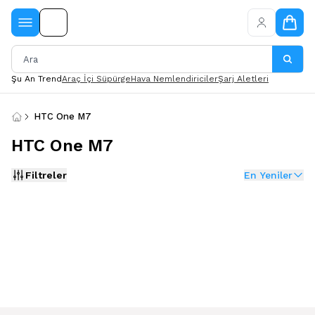
Şu An Trend
Araç İçi Süpürge
Hava Nemlendiriciler
Şarj Aletleri
HTC One M7
HTC One M7
Filtreler
En Yeniler