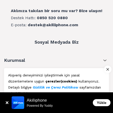
Aklınıza takılan bir soru mu var? Bize ulaşın!
Destek Hattı:
0850 520 0880
E-posta:
destek@akilliphone.com
Sosyal Medyada Biz
Kurumsal
Müşteri Hizmetleri
Alışveriş deneyiminizi iyileştirmek için yasal
düzenlemelere uygun
çerezler(cookies)
kullanıyoruz.
Üyelik
Detaylı bilgiye
Gizlilik ve Çerez Politikası
sayfamızdan
erişebilirsiniz.
Blog
Akıllıphone
Kabul Et
Yükle
Powered By Yuddy
AkıllıPhone © Copyright 2011 - 2026 | Her Hakkı Saklıdır