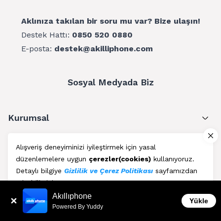
Aklınıza takılan bir soru mu var? Bize ulaşın!
Destek Hattı:
0850 520 0880
E-posta:
destek@akilliphone.com
Sosyal Medyada Biz
Kurumsal
Müşteri Hizmetleri
Alışveriş deneyiminizi iyileştirmek için yasal
düzenlemelere uygun
çerezler(cookies)
kullanıyoruz.
Üyelik
Detaylı bilgiye
Gizlilik ve Çerez Politikası
sayfamızdan
erişebilirsiniz.
Blog
Akıllıphone
Kabul Et
Yükle
Powered By Yuddy
AkıllıPhone © Copyright 2011 - 2026 | Her Hakkı Saklıdır