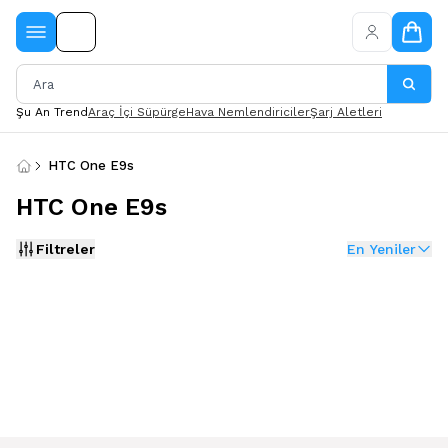
Şu An Trend
Araç İçi Süpürge
Hava Nemlendiriciler
Şarj Aletleri
HTC One E9s
HTC One E9s
Filtreler
En Yeniler