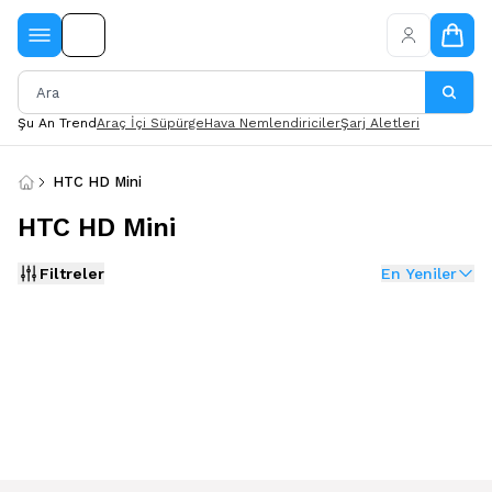
Şu An Trend
Araç İçi Süpürge
Hava Nemlendiriciler
Şarj Aletleri
HTC HD Mini
HTC HD Mini
Filtreler
En Yeniler