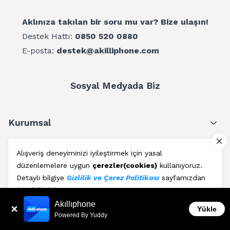
Aklınıza takılan bir soru mu var? Bize ulaşın!
Destek Hattı:
0850 520 0880
E-posta:
destek@akilliphone.com
Sosyal Medyada Biz
Kurumsal
Müşteri Hizmetleri
Alışveriş deneyiminizi iyileştirmek için yasal
düzenlemelere uygun
çerezler(cookies)
kullanıyoruz.
Üyelik
Detaylı bilgiye
Gizlilik ve Çerez Politikası
sayfamızdan
erişebilirsiniz.
Blog
Akıllıphone
Kabul Et
Yükle
Powered By Yuddy
AkıllıPhone © Copyright 2011 - 2026 | Her Hakkı Saklıdır