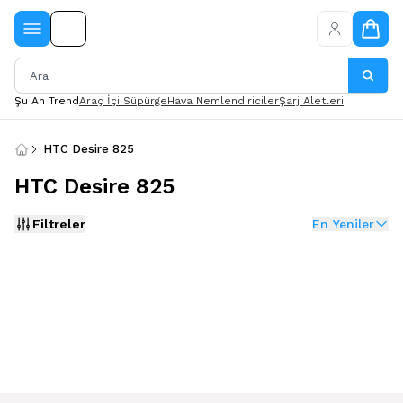
Şu An Trend
Araç İçi Süpürge
Hava Nemlendiriciler
Şarj Aletleri
HTC Desire 825
HTC Desire 825
Filtreler
En Yeniler