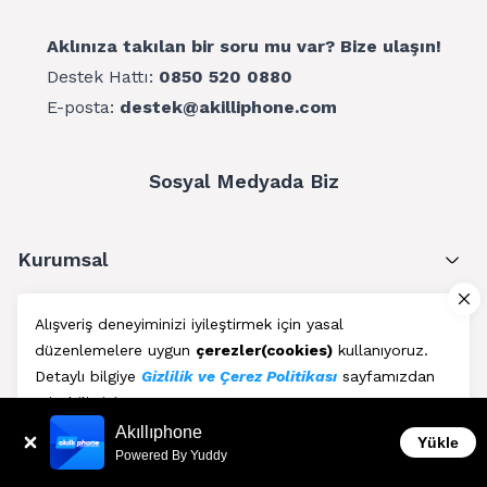
Aklınıza takılan bir soru mu var? Bize ulaşın!
Destek Hattı:
0850 520 0880
E-posta:
destek@akilliphone.com
Sosyal Medyada Biz
Kurumsal
Müşteri Hizmetleri
Alışveriş deneyiminizi iyileştirmek için yasal
düzenlemelere uygun
çerezler(cookies)
kullanıyoruz.
Üyelik
Detaylı bilgiye
Gizlilik ve Çerez Politikası
sayfamızdan
erişebilirsiniz.
Blog
Akıllıphone
Kabul Et
Yükle
Powered By Yuddy
AkıllıPhone © Copyright 2011 - 2026 | Her Hakkı Saklıdır