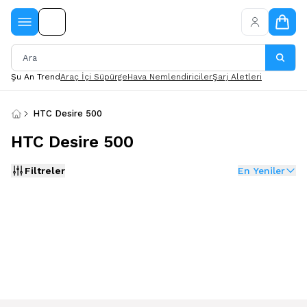
Şu An Trend
Araç İçi Süpürge
Hava Nemlendiriciler
Şarj Aletleri
HTC Desire 500
HTC Desire 500
Filtreler
En Yeniler