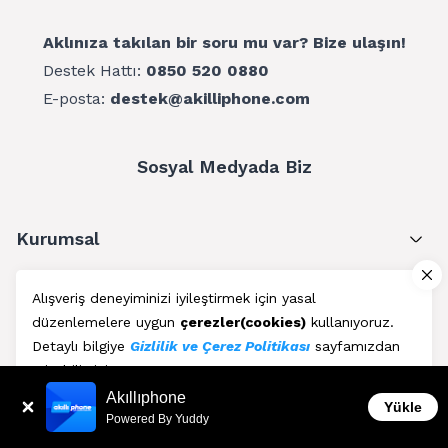
Aklınıza takılan bir soru mu var? Bize ulaşın!
Destek Hattı:
0850 520 0880
E-posta:
destek@akilliphone.com
Sosyal Medyada Biz
Kurumsal
Müşteri Hizmetleri
Alışveriş deneyiminizi iyileştirmek için yasal
düzenlemelere uygun
çerezler(cookies)
kullanıyoruz.
Üyelik
Detaylı bilgiye
Gizlilik ve Çerez Politikası
sayfamızdan
erişebilirsiniz.
Blog
Akıllıphone
Kabul Et
Yükle
Powered By Yuddy
AkıllıPhone © Copyright 2011 - 2026 | Her Hakkı Saklıdır