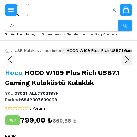
Şu An Trend
Araç İçi Süpürge
Hava Nemlendiriciler
Şarj Aletleri
USB Kulaklık
indirimler
HOCO W109 Plus Rich USB7.1 Gaming
Hoco
HOCO W109 Plus Rich USB7.1
Gaming Kulaküstü Kulaklık
SKU
:
37021-ALL37021SYH
Barkod
:
6942007609029
0 Yorum
799,00 ₺
%
7
860,66 ₺
Renk