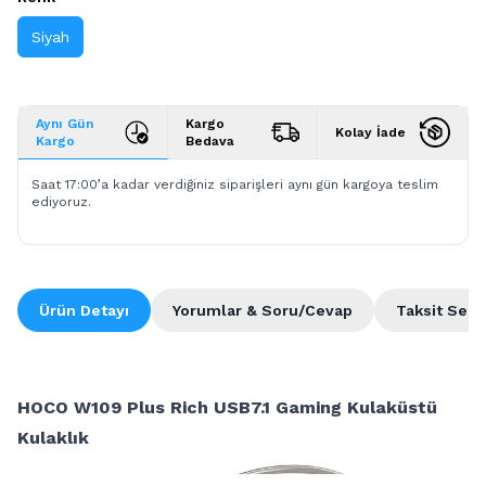
Siyah
Aynı Gün
Kargo
Kolay İade
Kargo
Bedava
Saat 17:00’a kadar verdiğiniz siparişleri aynı gün kargoya teslim
ediyoruz.
Ürün Detayı
Yorumlar & Soru/Cevap
Taksit Seçe
HOCO W109 Plus Rich USB7.1 Gaming Kulaküstü
Kulaklık