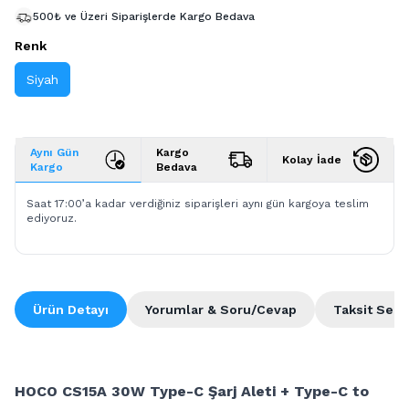
500₺ ve Üzeri Siparişlerde Kargo Bedava
Renk
Siyah
Aynı Gün
Kargo
Kolay İade
Kargo
Bedava
Saat 17:00’a kadar verdiğiniz siparişleri aynı gün kargoya teslim
ediyoruz.
Ürün Detayı
Yorumlar & Soru/Cevap
Taksit Seçe
HOCO CS15A 30W Type-C Şarj Aleti + Type-C to