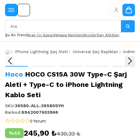
Şu An Trend
Araç İçi Süpürge
Hava Nemlendiriciler
Şarj Aletleri
iPhone Lightning Şarj Aleti
Universal Şarj Başlıkları
indirimle
Hoco
HOCO CS15A 30W Type-C Şarj
Aleti + Type-C to iPhone Lightning
Kablo Seti
SKU
:
36580-ALL-36580SYH
Barkod
:
6942007603966
0 Yorum
245,90 ₺
%
43
430,33 ₺