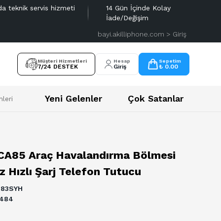
da teknik servis hizmeti
14 Gün İçinde Kolay
İade/Değişim
bayi.akilliphone.com > Giriş
Müşteri Hizmetleri
Hesap
Sepetim
7/24 DESTEK
Giriş
₺ 0.00
Yeni Gelenler
Çok Satanlar
leri
lefon Tutucu
A85 Araç Havalandırma Bölmesi
 Hızlı Şarj Telefon Tutucu
583SYH
5484