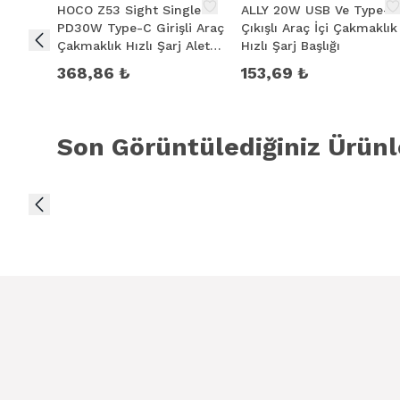
HOCO Z53 Sight Single
ALLY 20W USB Ve Type-c
PD30W Type-C Girişli Araç
Çıkışlı Araç İçi Çakmaklık
Çakmaklık Hızlı Şarj Aleti
Hızlı Şarj Başlığı
+ Type-C to iPhone Lightn
368,86 ₺
153,69 ₺
Son Görüntülediğiniz Ürünl