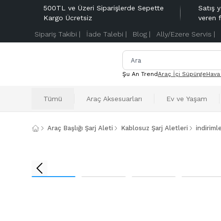
500TL ve Üzeri Siparişlerde Sepette
Satış y
Kargo Ücretsiz
veren 
Sipariş Takibi |
İade Talebi |
Blog |
Ally/Ezere Servis |
Şu An Trend
Araç İçi Süpürge
Hava
Tümü
Araç Aksesuarları
Ev ve Yaşam
Araç Başlığı Şarj Aleti
Kablosuz Şarj Aletleri
indiriml