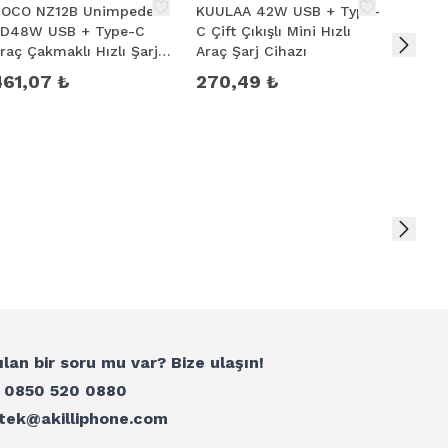
OCO NZ12B Unimpeded
KUULAA 42W USB + Type-
HOCO 
D48W USB + Type-C
C Çift Çıkışlı Mini Hızlı
PD43W
raç Çakmaklı Hızlı Şarj
Araç Şarj Cihazı
Araç Ç
leti + Type-C to iPhone
Aleti 
461,07 ₺
270,49 ₺
368,
ablo
Kablo
ılan bir soru mu var? Bize ulaşın!
:
0850 520 0880
tek@akilliphone.com