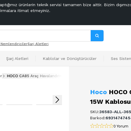
aptığımız ürünlerin teknik servisi tamamen bize aittir. Bizim dışımız
firmalara itimat etmeyiniz.
 Nemlendiriciler
Şarj Aletleri
Şarj Aletleri
Kablolar ve Dönüştürücüler
Ses Sistem
er
HOCO CA85 Araç Havalandırma Bölmesi 15W Kablosuz Hızlı Şarj Te
Hoco
HOCO C
15W Kablosuz
SKU
:
36583-ALL-36
Barkod
:
693147474
0 Yorum