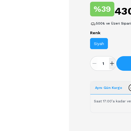
%
39
43
500₺ ve Üzeri Sipar
Renk
Siyah
Aynı Gün Kargo
Saat 17:00’a kadar ve