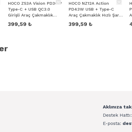
HOCO Z53A Vision PD30W
HOCO NZ12A Action
H
Type-C + USB QC3.0
PD43W USB + Type-C
P
Girişli Araç Çakmaklık
Araç Çakmaklık Hızlı Şarj
A
Hızlı Şarj Aleti + Type-C to
Aleti + Type-C to iPhone
A
399,59 ₺
399,59 ₺
iPhone
Lightning Ka
K
er
Aklınıza tak
Destek Hattı
E-posta:
des