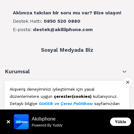
Aklınıza takılan bir soru mu var? Bize ulaşın!
Destek Hattı:
0850 520 0880
E-posta:
destek@akilliphone.com
Sosyal Medyada Biz
Kurumsal
Müşteri Hizmetleri
Alışveriş deneyiminizi iyileştirmek için yasal
düzenlemelere uygun
çerezler(cookies)
kullanıyoruz.
Üyelik
Detaylı bilgiye
Gizlilik ve Çerez Politikası
sayfamızdan
erişebilirsiniz.
Blog
Akıllıphone
Kabul Et
Yükle
Powered By Yuddy
AkıllıPhone © Copyright 2011 - 2026 | Her Hakkı Saklıdır