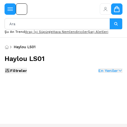
Şu An Trend
Araç İçi Süpürge
Hava Nemlendiriciler
Şarj Aletleri
Haylou LS01
Haylou LS01
Filtreler
En Yeniler