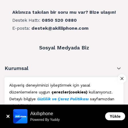
Aklınıza takılan bir soru mu var? Bize ulaşın!
Destek Hattı:
0850 520 0880
E-posta:
destek@akilliphone.com
Sosyal Medyada Biz
Kurumsal
Müşteri Hizmetleri
Alışveriş deneyiminizi iyileştirmek için yasal
düzenlemelere uygun
çerezler(cookies)
kullanıyoruz.
Üyelik
Detaylı bilgiye
Gizlilik ve Çerez Politikası
sayfamızdan
erişebilirsiniz.
Blog
Akıllıphone
Kabul Et
Yükle
Powered By Yuddy
AkıllıPhone © Copyright 2011 - 2026 | Her Hakkı Saklıdır