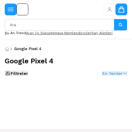
Şu An Trend
Araç İçi Süpürge
Hava Nemlendiriciler
Şarj Aletleri
Google Pixel 4
Google Pixel 4
Filtreler
En Yeniler