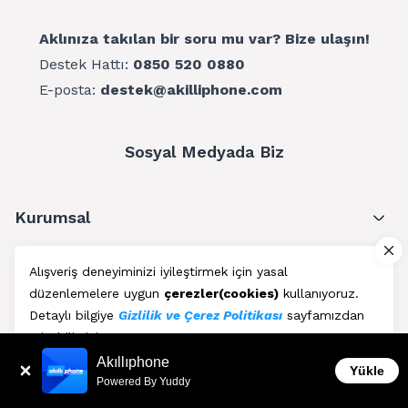
Aklınıza takılan bir soru mu var? Bize ulaşın!
Destek Hattı:
0850 520 0880
E-posta:
destek@akilliphone.com
Sosyal Medyada Biz
Kurumsal
Müşteri Hizmetleri
Alışveriş deneyiminizi iyileştirmek için yasal
düzenlemelere uygun
çerezler(cookies)
kullanıyoruz.
Üyelik
Detaylı bilgiye
Gizlilik ve Çerez Politikası
sayfamızdan
erişebilirsiniz.
Blog
Akıllıphone
Kabul Et
Yükle
Powered By Yuddy
AkıllıPhone © Copyright 2011 - 2026 | Her Hakkı Saklıdır