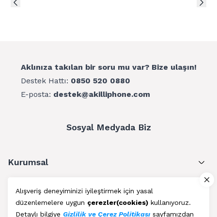
Aklınıza takılan bir soru mu var? Bize ulaşın!
Destek Hattı:
0850 520 0880
E-posta:
destek@akilliphone.com
Sosyal Medyada Biz
Kurumsal
Müşteri Hizmetleri
Alışveriş deneyiminizi iyileştirmek için yasal
düzenlemelere uygun
çerezler(cookies)
kullanıyoruz.
Üyelik
Detaylı bilgiye
Gizlilik ve Çerez Politikası
sayfamızdan