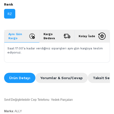
Renk
RZ
Aynı Gün
Kargo
Kolay İade
Kargo
Bedava
Saat 17:00’a kadar verdiğiniz siparişleri aynı gün kargoya teslim
ediyoruz.
Ürün Detayı
Yorumlar & Soru/Cevap
Taksit Seçe
Sınıf:Değiştirilebilir Cep Telefonu Yedek Parçaları
Marka
: ALLY