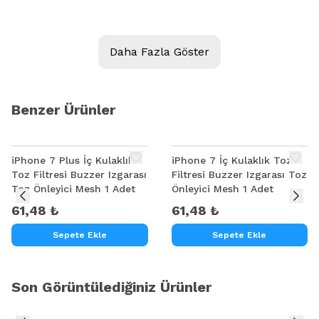
Model:
ALLY GALAXY S7-S7 EDGE ŞARJ İÇ ENTGRE (MAX98506)
Daha Fazla Göster
Kalite:
Ürün Açıklaması
Benzer Ürünler
GALAXY S7-S7 EDGE ŞARJ İÇ ENTGRE (MAX98506)
iPhone 7 Plus İç Kulaklık
iPhone 7 İç Kulaklık Toz
Toz Filtresi Buzzer Izgarası
Filtresi Buzzer Izgarası Toz
Toz Önleyici Mesh 1 Adet
Önleyici Mesh 1 Adet
61,48 ₺
61,48 ₺
Sepete Ekle
Sepete Ekle
Son Görüntülediğiniz Ürünler