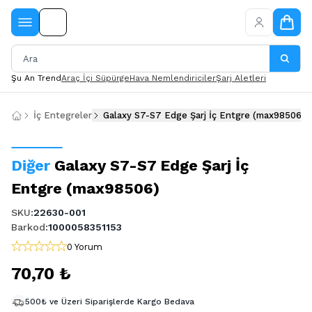
Şu An Trend
Araç İçi Süpürge
Hava Nemlendiriciler
Şarj Aletleri
İç Entegreler
Galaxy S7-S7 Edge Şarj İç Entgre (max98506)
Diğer
Galaxy S7-S7 Edge Şarj İç
Entgre (max98506)
SKU
:
22630-001
Barkod
:
1000058351153
0 Yorum
70,70 ₺
500₺ ve Üzeri Siparişlerde Kargo Bedava