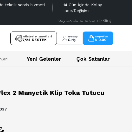
da teknik servis hizmeti
14 Gün İçinde Kolay
İade/Değişim
bayi.akilliphone.com > Giriş
Müşteri Hizmetleri
Hesap
Sepetim
7/24 DESTEK
Giriş
₺ 0.00
Yeni Gelenler
Çok Satanlar
leri
Flex 2 Manyetik Klip Toka Tutucu
037
₺