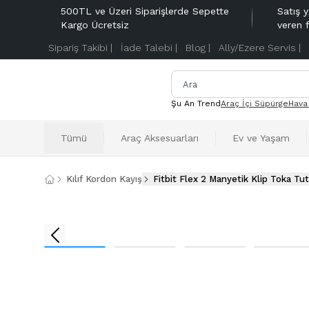
500TL ve Üzeri Siparişlerde Sepette
Satış y
Kargo Ücretsiz
veren 
Sipariş Takibi |
İade Talebi |
Blog |
Ally/Ezere Servis |
Şu An Trend
Araç İçi Süpürge
Hava
Tümü
Araç Aksesuarları
Ev ve Yaşam
Kılıf Kordon Kayış
Fitbit Flex 2 Manyetik Klip Toka Tu