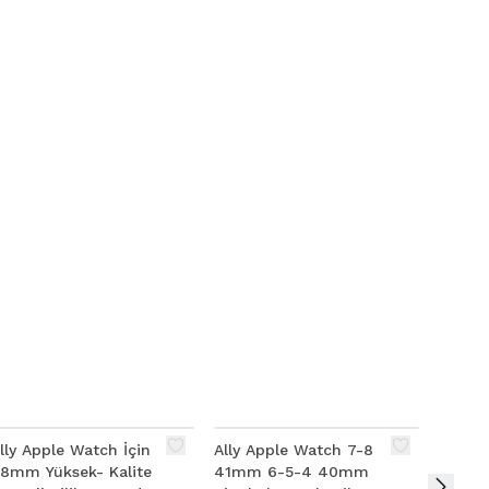
lly Apple Watch İçin
Ally Apple Watch 7-8
Ally A
8mm Yüksek- Kalite
41mm 6-5-4 40mm
41mm