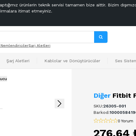
aptığımız ürünlerin teknik servisi tamamen bize aittir. Bizim dışımız
firmalara itimat etmeyiniz.
 Nemlendiriciler
Şarj Aletleri
Şarj Aletleri
Kablolar ve Dönüştürücüler
Ses Sistem
tucu
Diğer
Fitbit 
SKU
:
26305-001
Barkod
:
1000058419
0 Yorum
276,64 