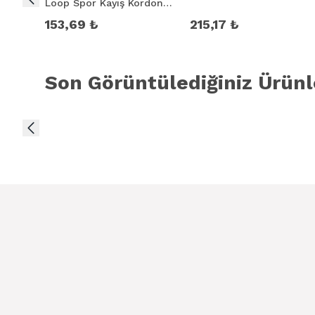
Loop Spor Kayış Kordon
3-2-1 38mm
153,69 ₺
215,17 ₺
Son Görüntülediğiniz Ürünl