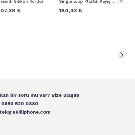
esenli Silikon Kordon
Single loop Plastik Kayış
Japon 
Kordon 3-2-1 38mm
Kordo
307,38 ₺
184,43 ₺
184,
ılan bir soru mu var? Bize ulaşın!
:
0850 520 0880
tek@akilliphone.com