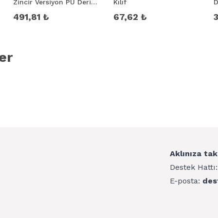
Zincir Versiyon PU Deri
Kılıf
D
Kayış Kordon
491,81 ₺
67,62 ₺
er
Aklınıza tak
Destek Hattı
E-posta:
des