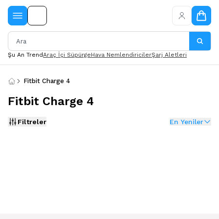
Şu An Trend
Araç İçi Süpürge
Hava Nemlendiriciler
Şarj Aletleri
Fitbit Charge 4
Fitbit Charge 4
Filtreler
En Yeniler