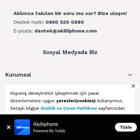
Aklınıza takılan bir soru mu var? Bize ulaşın!
Destek Hattı:
0850 520 0880
E-posta:
destek@akilliphone.com
Sosyal Medyada Biz
Kurumsal
Müşteri Hizmetleri
Alışveriş deneyiminizi iyileştirmek için yasal
düzenlemelere uygun
çerezler(cookies)
kullanıyoruz.
Üyelik
Detaylı bilgiye
Gizlilik ve Çerez Politikası
sayfamızdan
erişebilirsiniz.
Blog
Akıllıphone
Kabul Et
Yükle
Powered By Yuddy
AkıllıPhone © Copyright 2011 - 2026 | Her Hakkı Saklıdır