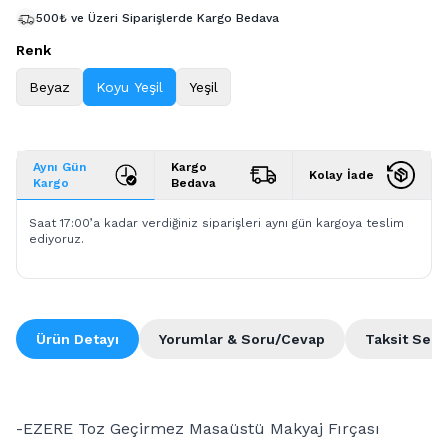
500₺ ve Üzeri Siparişlerde Kargo Bedava
Renk
Beyaz
Koyu Yeşil
Yeşil
Aynı Gün
Kargo
Kolay İade
Kargo
Bedava
Saat 17:00’a kadar verdiğiniz siparişleri aynı gün kargoya teslim
ediyoruz.
Ürün Detayı
Yorumlar & Soru/Cevap
Taksit Seçe
-EZERE Toz Geçirmez Masaüstü Makyaj Fırçası