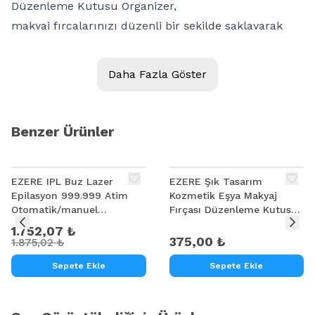
Düzenleme Kutusu Organizer,
makyaj fırçalarınızı düzenli bir şekilde saklayarak
zaman kazanmanızı sağlar.
- Şeffaf ve toz geçirmez malzemeden üretilmiş olup
Daha Fazla Göster
makyaj fırçalarını kolayca görmenize yardımcı olur.
- Masanın veya rujların üzerine dökülmesini
engelleyen kapak tasarımına sahiptir.
Benzer Ürünler
- Kompakt boyutu sayesinde az yer kaplar ve
%
7
istediğiniz yere rahatlıkla taşıyabilirsiniz.
EZERE IPL Buz Lazer
EZERE Şık Tasarım
- Zarif görünümüyle dekorasyonunuza şıklık katar.
Epilasyon 999.999 Atim
Kozmetik Eşya Makyaj
Otomatik/manuel
Fırçası Düzenleme Kutusu
Dokunmatik Ekran Agrisiz
Organizer
1.752,07 ₺
Vücut Yüz Cihazi
375,00 ₺
1.875,02 ₺
Sepete Ekle
Sepete Ekle