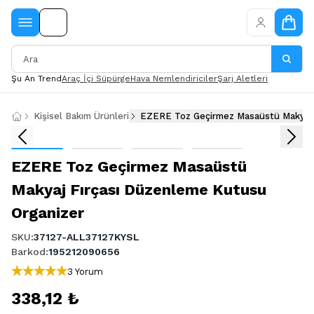
Şu An Trend
Araç İçi Süpürge
Hava Nemlendiriciler
Şarj Aletleri
Kişisel Bakım Ürünleri
EZERE Toz Geçirmez Masaüstü Makyaj 
EZERE Toz Geçirmez Masaüstü
Makyaj Fırçası Düzenleme Kutusu
Organizer
SKU
:
37127-ALL37127KYSL
Barkod
:
195212090656
3 Yorum
338,12 ₺