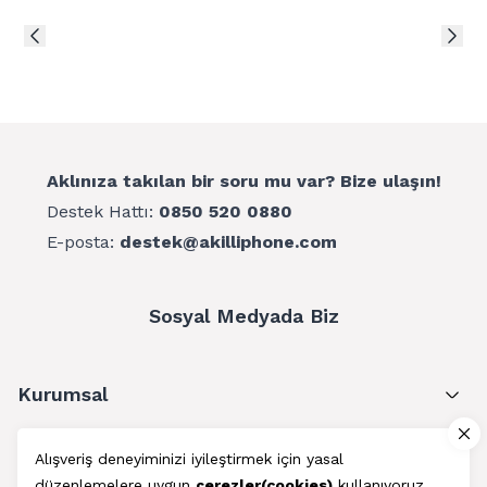
7 renkli LED aydınlatma
Enerji verimliliği
Uyku modu
1000ML kapasite
Ölçüleri: 13*15*25cm
Aklınıza takılan bir soru mu var? Bize ulaşın!
Destek Hattı:
0850 520 0880
E-posta:
destek@akilliphone.com
Sosyal Medyada Biz
Kurumsal
Müşteri Hizmetleri
Alışveriş deneyiminizi iyileştirmek için yasal
düzenlemelere uygun
çerezler(cookies)
kullanıyoruz.