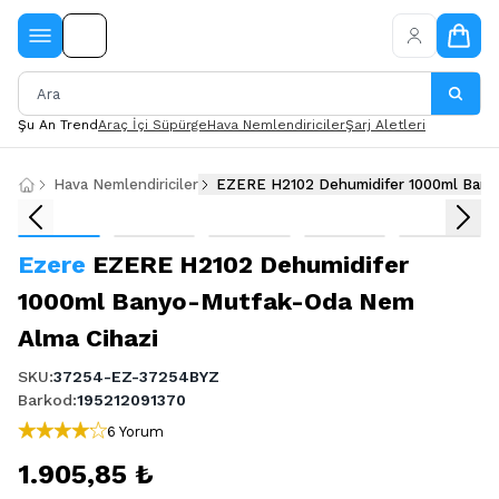
Şu An Trend
Araç İçi Süpürge
Hava Nemlendiriciler
Şarj Aletleri
Hava Nemlendiriciler
EZERE H2102 Dehumidifer 1000ml Bany
Ezere
EZERE H2102 Dehumidifer
1000ml Banyo-Mutfak-Oda Nem
Alma Cihazi
SKU
:
37254-EZ-37254BYZ
Barkod
:
195212091370
6 Yorum
1.905,85 ₺