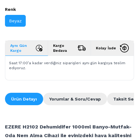
Renk
Beyaz
Aynı Gün
Kargo
Kolay İade
Kargo
Bedava
Saat 17:00’a kadar verdiğiniz siparişleri aynı gün kargoya teslim
ediyoruz.
Ürün Detayı
Yorumlar & Soru/Cevap
Taksit Seçe
EZERE H2102 Dehumidifer 1000ml Banyo-Mutfak-
Oda Nem Alma Cihazi ile evinizdeki hava kalitesini