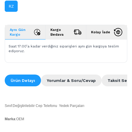
RZ
Aynı Gün
Kargo
Kolay İade
Kargo
Bedava
Saat 17:00’a kadar verdiğiniz siparişleri aynı gün kargoya teslim
ediyoruz.
Ürün Detayı
Yorumlar & Soru/Cevap
Taksit Seçe
Sınıf:Değiştirilebilir Cep Telefonu Yedek Parçaları
Marka
:OEM