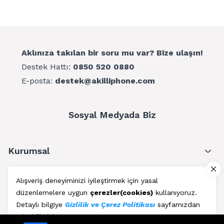
Aklınıza takılan bir soru mu var? Bize ulaşın!
Destek Hattı:
0850 520 0880
E-posta:
destek@akilliphone.com
Sosyal Medyada Biz
Kurumsal
Müşteri Hizmetleri
Alışveriş deneyiminizi iyileştirmek için yasal
düzenlemelere uygun
çerezler(cookies)
kullanıyoruz.
Üyelik
Detaylı bilgiye
Gizlilik ve Çerez Politikası
sayfamızdan
erişebilirsiniz.