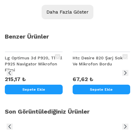
Model:
CASPER VİA V6X
Daha Fazla Göster
Kalite: A++
Ürün Açıklaması
Benzer Ürünler
CASPER VİA V6X LCD EKRAN FLİMİ
Lg Optimus 3d P920, Thrill
Htc Desire 820 Şarj Soket
P925 Navigator Mikrofon
Ve Mikrofon Bordu
Filmi
215,17 ₺
67,62 ₺
Sepete Ekle
Sepete Ekle
Son Görüntülediğiniz Ürünler