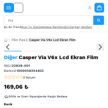
Şu An Trend
Araç İçi Süpürge
Hava Nemlendiriciler
Şarj Aletleri
Film Flex
Casper Via V6x Lcd Ekran Film
Diğer
Casper Via V6x Lcd Ekran Film
SKU
:
22828-001
Barkod
:
1000058354833
0 Yorum
169,06 ₺
500₺ ve Üzeri Siparişlerde Kargo Bedava
Renk