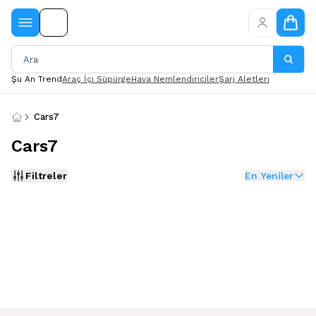
Şu An Trend
Araç İçi Süpürge
Hava Nemlendiriciler
Şarj Aletleri
Cars7
Cars7
Filtreler
En Yeniler