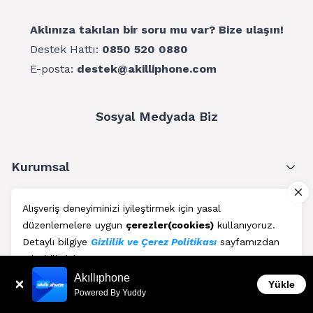
Aklınıza takılan bir soru mu var? Bize ulaşın!
Destek Hattı:
0850 520 0880
E-posta:
destek@akilliphone.com
Sosyal Medyada Biz
Kurumsal
Müşteri Hizmetleri
Alışveriş deneyiminizi iyileştirmek için yasal
düzenlemelere uygun
çerezler(cookies)
kullanıyoruz.
Üyelik
Detaylı bilgiye
Gizlilik ve Çerez Politikası
sayfamızdan
erişebilirsiniz.
Blog
Akıllıphone
Kabul Et
Yükle
Powered By Yuddy
AkıllıPhone © Copyright 2011 - 2026 | Her Hakkı Saklıdır