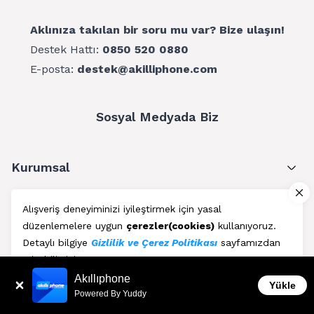
Aklınıza takılan bir soru mu var? Bize ulaşın!
Destek Hattı:
0850 520 0880
E-posta:
destek@akilliphone.com
Sosyal Medyada Biz
Kurumsal
Müşteri Hizmetleri
Alışveriş deneyiminizi iyileştirmek için yasal
düzenlemelere uygun
çerezler(cookies)
kullanıyoruz.
Üyelik
Detaylı bilgiye
Gizlilik ve Çerez Politikası
sayfamızdan
erişebilirsiniz.
Blog
Akıllıphone
Kabul Et
Yükle
Powered By Yuddy
AkıllıPhone © Copyright 2011 - 2026 | Her Hakkı Saklıdır