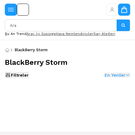
Şu An Trend
Araç İçi Süpürge
Hava Nemlendiriciler
Şarj Aletleri
BlackBerry Storm
BlackBerry Storm
Filtreler
En Yeniler