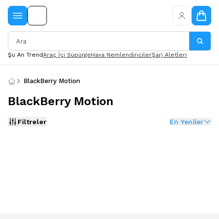
Şu An Trend
Araç İçi Süpürge
Hava Nemlendiriciler
Şarj Aletleri
BlackBerry Motion
BlackBerry Motion
Filtreler
En Yeniler