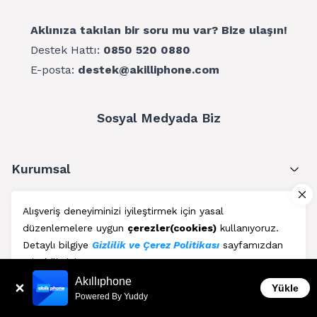
Aklınıza takılan bir soru mu var? Bize ulaşın!
Destek Hattı:
0850 520 0880
E-posta:
destek@akilliphone.com
Sosyal Medyada Biz
Kurumsal
Müşteri Hizmetleri
Alışveriş deneyiminizi iyileştirmek için yasal
düzenlemelere uygun
çerezler(cookies)
kullanıyoruz.
Üyelik
Detaylı bilgiye
Gizlilik ve Çerez Politikası
sayfamızdan
erişebilirsiniz.
Blog
Akıllıphone
Kabul Et
Yükle
Powered By Yuddy
AkıllıPhone © Copyright 2011 - 2026 | Her Hakkı Saklıdır